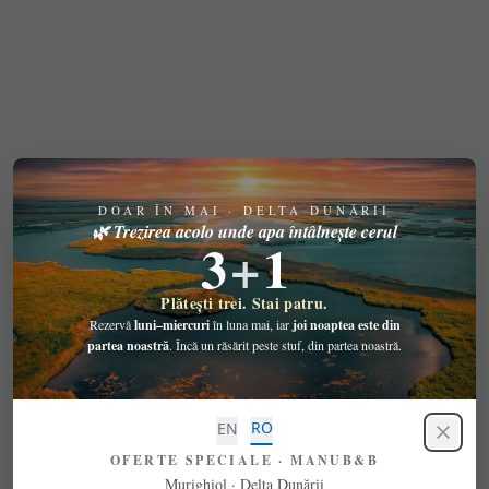
Oferte speciale Manu B&B — primăvară 3+1 și early book
Ofertă de primăvară și reducere early booking pentru seju
DOAR ÎN MAI · DELTA DUNĂRII
🌿 Trezirea acolo unde apa întâlnește cerul
3
+
1
Plătești trei. Stai patru.
Rezervă
luni–miercuri
în luna mai, iar
joi noaptea este din
partea noastră
.
Încă un răsărit peste stuf, din partea noastră.
404
RO
EN
OFERTE SPECIALE · MANUB&B
Murighiol · Delta Dunării